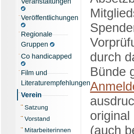
Veranstaltungen
Mitglie
Veröffentlichungen
Spenden
Regionale
Vorprüf
Gruppen
durch d
Co handicapped
Bünde g
Film und
Literaturempfehlungen
Anmeld
Verein
ausdruc
Satzung
original
Vorstand
(auch b
Mitarbeiterinnen