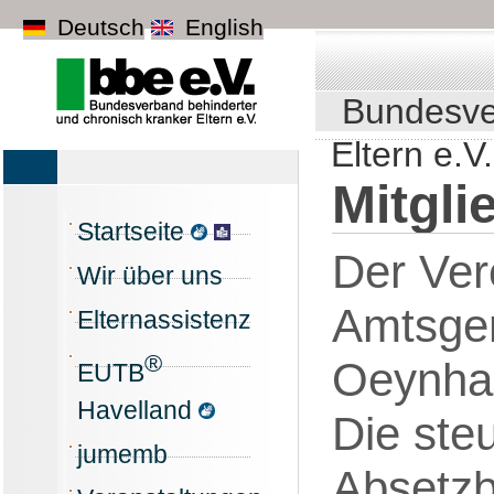
Deutsch
English
Bundesve
Eltern e.V.
Mitgli
Startseite
Der Ver
Wir über uns
Amtsger
Elternassistenz
®
Oeynhau
EUTB
Havelland
Die steu
jumemb
Absetzb