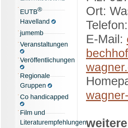
Ort: Wa
®
EUTB
Havelland
Telefon
jumemb
E-Mail:
Veranstaltungen
bechho
Veröffentlichungen
wagner
Regionale
Homep
Gruppen
wagner-
Co handicapped
Film und
weiter
Literaturempfehlungen