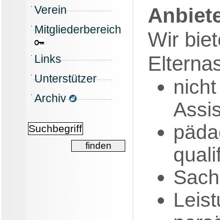
Verein
Anbiete
Mitgliederbereich
Wir bie
Elternas
Links
Unterstützer
nicht
Archiv
Assi
päda
quali
Sach
Leis