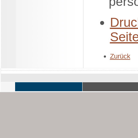
pers
Druc
Seit
Zurück