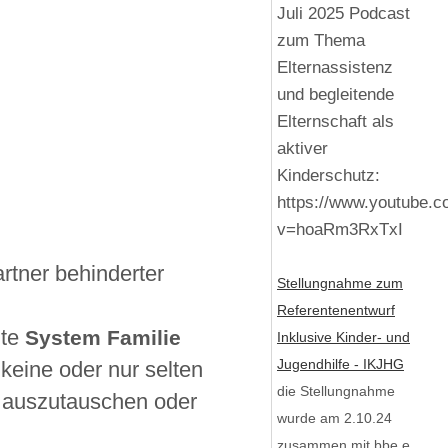
Juli 2025 Podcast
zum Thema
Elternassistenz
und begleitende
Elternschaft als
aktiver
Kinderschutz:
https://www.youtube.
v=hoaRm3RxTxI
rtner behinderter
Stellungnahme zum
Referentenentwurf
mte
System Familie
Inklusive Kinder- und
Jugendhilfe - IKJHG
 keine oder nur selten
die Stellungnahme
e auszutauschen oder
wurde am 2.10.24
zusammen mit bbe e.