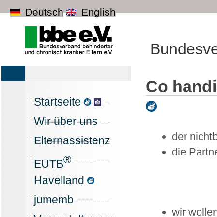
Deutsch
English
Bundesver
Co hand
Startseite
Wir über uns
der nichtb
Elternassistenz
die Partn
®
EUTB
Havelland
jumemb
wir wolle