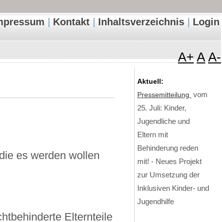
|
|
|
mpressum
Kontakt
Inhaltsverzeichnis
Login
A+
A
A-
Aktuell:
Pressemitteilung
vom
25. Juli: Kinder,
Jugendliche und
Eltern mit
Behinderung reden
 die es werden wollen
mit! - Neues Projekt
zur Umsetzung der
Inklusiven Kinder- und
Jugendhilfe
htbehinderte Elternteile