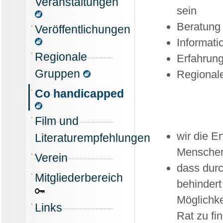
Veranstaltungen
sein
Beratung
Veröffentlichungen
Informati
Regionale
Erfahrun
Gruppen
Regionale
Co handicapped
Film und
wir die E
Literaturempfehlungen
Menschen 
Verein
dass durc
Mitgliederbereich
behindert
Möglichke
Links
Rat zu fi