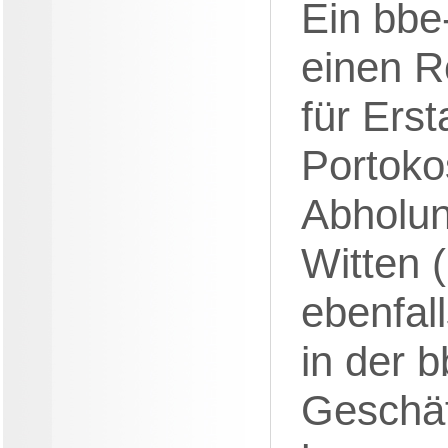
Ein bbe-
einen R
für Erst
Portoko
Abholu
Witten 
ebenfall
in der b
Geschäf