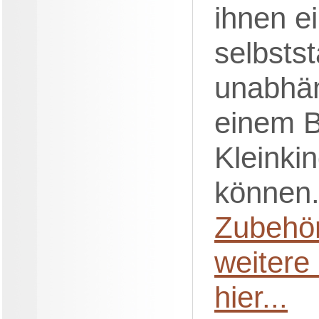
ihnen e
selbsts
unabhän
einem B
Kleinki
können
Zubehörl
weitere
hier...