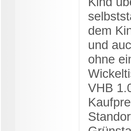
Kind üb
selbsts
dem Kin
und auc
ohne ei
Wickelt
VHB 1.0
Kaufpre
Standor
Grünsta