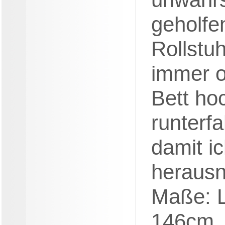
geholfe
Rollstuh
immer o
Bett ho
runterf
damit i
heraus
Maße: 
146cm, 