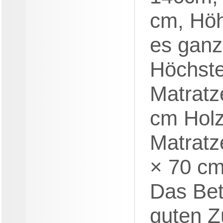
cm, Hö
es ganz 
Höchste
Matratz
cm Holz
Matratz
× 70 c
Das Bet
guten Z