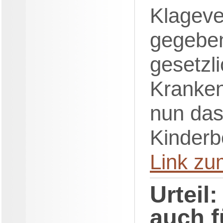
Klageve
gegeben
gesetzl
Kranke
nun das
Kinderb
Link zu
Urteil
auch f