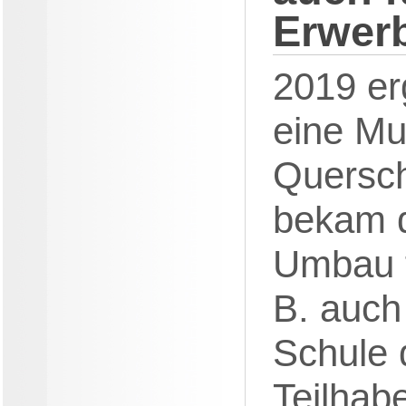
Erwerb
2019 erg
eine Mu
Quersch
bekam 
Umbau fi
B. auch
Schule 
Teilhab