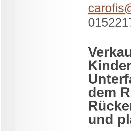
carofis
015221
Verkau
Kinder
Unterf
dem Ro
Rücke
und p