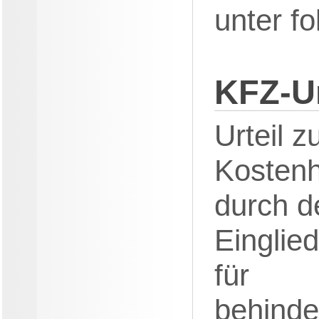
unter f
KFZ-U
Urteil z
Kosten
durch d
Einglied
für
behinde