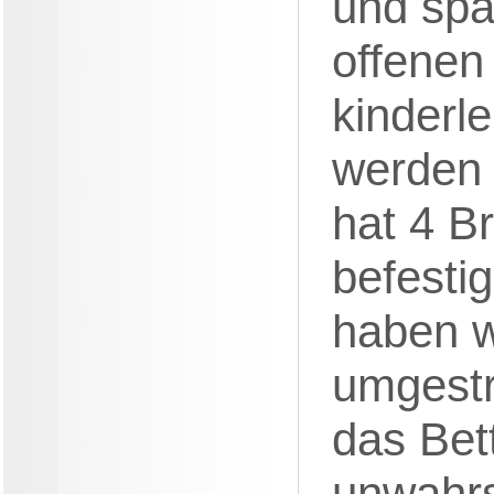
und spä
offenen
kinderl
werden 
hat 4 
befesti
haben w
umgestr
das Bet
unwahrs