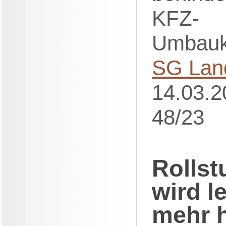
KFZ-
Umbauk
SG Lan
14.03.2
48/23
Rollst
wird l
mehr h