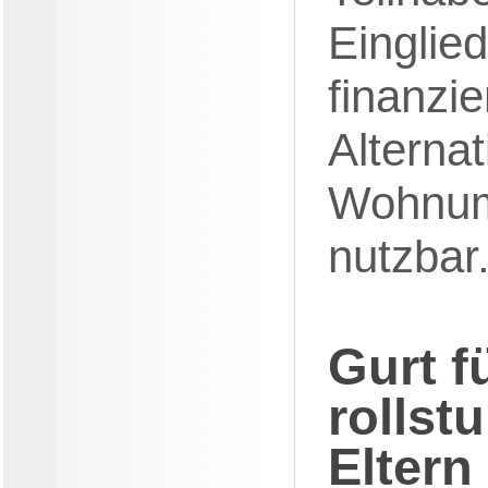
Einglie
finanzi
Alterna
Wohnumf
nutzbar
Gurt f
rollst
Eltern