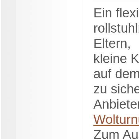
Ein flexi
rollstu
Eltern,
kleine 
auf de
zu siche
Anbiete
Woltur
Zum Au