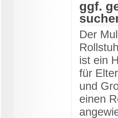
ggf. g
suche
Der Mult
Rollstu
ist ein H
für Elte
und Gro
einen Ro
angewie