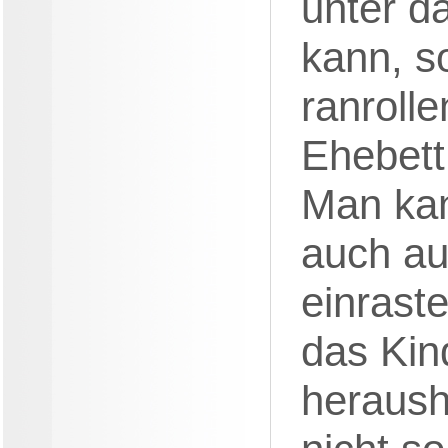
unter d
kann, s
ranroll
Ehebett
Man kan
auch au
einrast
das Kind
heraush