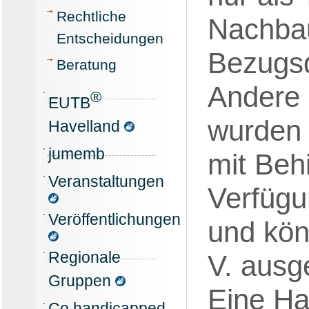
Rechtliche
Nachba
Entscheidungen
Bezugsq
Beratung
Andere H
®
EUTB
wurden 
Havelland
jumemb
mit Beh
Veranstaltungen
Verfügu
Veröffentlichungen
und kön
Regionale
V. ausg
Gruppen
Eine Ha
Co handicapped