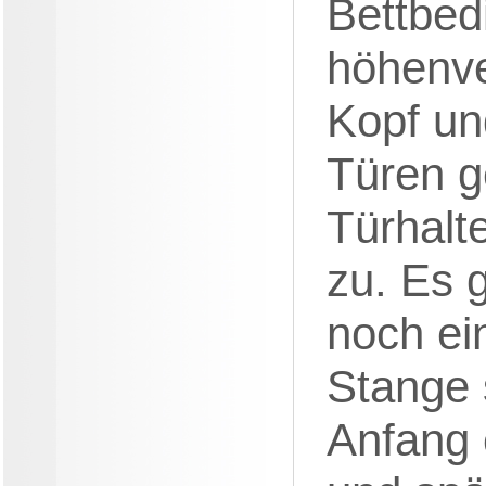
Bettbed
höhenve
Kopf un
Türen g
Türhalt
zu. Es g
noch ei
Stange
Anfang 