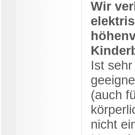
Wir ve
elektri
höhenv
Kinderb
Ist sehr
geeigne
(auch fü
körperli
nicht e