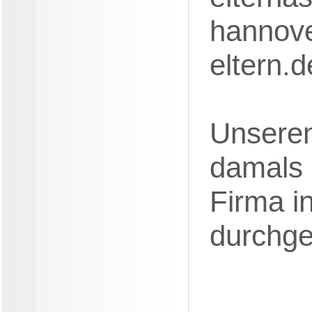
hannov
eltern.
Unsere
damals
Firma i
durchge