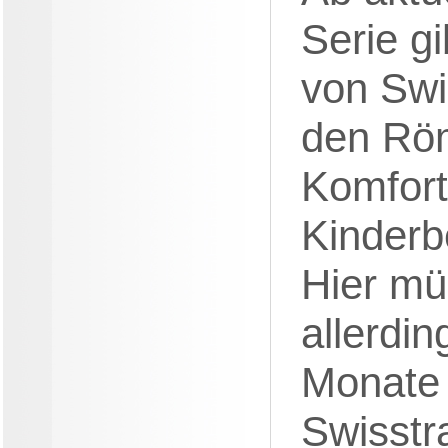
Serie gi
von Swi
den Rö
Komfort
Kinderb
Hier mü
allerdi
Monate 
Swisstr