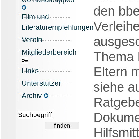
den bbe
Film und
Verleihe
Literaturempfehlungen
ausges
Verein
Mitgliederbereich
Thema Hi
Eltern 
Links
Unterstützer
siehe a
Archiv
Ratgebe
Dokumen
Hilfsmi