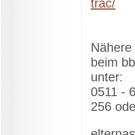
trac/
Nähere 
beim bb
unter:
0511 - 
256 ode
elternas