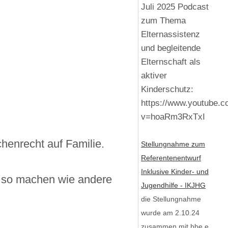
Juli 2025 Podcast
zum Thema
Elternassistenz
und begleitende
Elternschaft als
aktiver
Kinderschutz:
https://www.youtube.
v=hoaRm3RxTxI
enrecht auf Familie.
Stellungnahme zum
Referentenentwurf
Inklusive Kinder- und
s so machen wie andere
Jugendhilfe - IKJHG
die Stellungnahme
wurde am 2.10.24
zusammen mit bbe e.