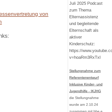
Juli 2025 Podcast
zum Thema
essenvertretung von
Elternassistenz
n
und begleitende
Elternschaft als
nks:
aktiver
Kinderschutz:
https://www.youtube.
v=hoaRm3RxTxI
Stellungnahme zum
Referentenentwurf
Inklusive Kinder- und
Jugendhilfe - IKJHG
die Stellungnahme
wurde am 2.10.24
zusammen mit bbe e.