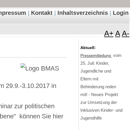
|
|
|
mpressum
Kontakt
Inhaltsverzeichnis
Login
A+
A
A-
Aktuell:
Pressemitteilung
vom
25. Juli: Kinder,
Jugendliche und
Eltern mit
 29.9.-3.10.2017 in
Behinderung reden
mit! - Neues Projekt
zur Umsetzung der
nar zur politischen
Inklusiven Kinder- und
ebene" können Sie hier
Jugendhilfe