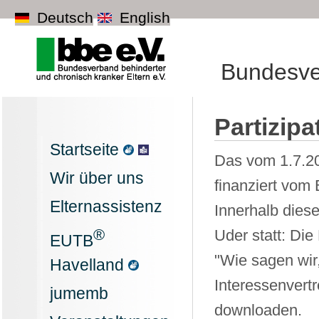
Deutsch
English
Bundesver
Partizip
Startseite
Das vom 1.7.20
Wir über uns
finanziert vom
Elternassistenz
Innerhalb dies
®
Uder statt: Die
EUTB
"Wie sagen wir
Havelland
Interessenvert
jumemb
downloaden.