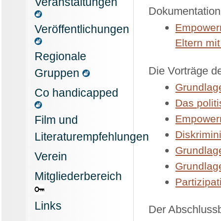
Veranstaltungen
Dokumentation
Empowerme
Veröffentlichungen
Eltern m
Regionale
Die Vorträge de
Gruppen
Grundlage
Co handicapped
Das poli
Empowerm
Film und
Diskrimin
Literaturempfehlungen
Grundlage
Verein
Grundlag
Mitgliederbereich
Partizipa
Links
Der Abschlussb